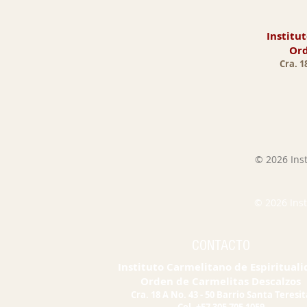
Institu
Ord
Cra. 1
© 2026 Inst
© 2026 Inst
CONTACTO
Instituto Carmelitano de Espiritual
Orden de Carmelitas Descalzos
Cra. 18 A No. 43 - 50 Barrio Santa Teresit