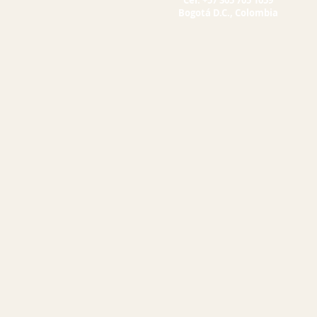
Cel. +57 305 705 1059
Bogotá D.C., Colombia