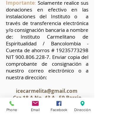
Importante
:
Solamente realice sus
donaciones en efectivo en las
instalaciones del Instituto o a
través de transferencia electrónica
y/o consignación bancaria a nombre
de: Instituto Carmelitano de
Espiritualidad / Bancolombia -
Cuenta de ahorros #
19235773298
NIT
900.806.228-7
. Enviar copia del
comprobante de consignación a
nuestro correo electrónico o a
nuestra dirección:
icecarmelita@gmail.com
Cra 18 A No. 43 A - 59 Barrio
Santa Teresita Piso 2 - Bogotá,
Phone
Email
Facebook
Dirección
Colombia
Tel.
(601) 4557070
Cel.
305 705
1059