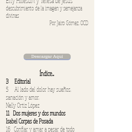
Etty Hillesum y Teresa de Jesús
descubrimiento de la imagen y semejanza
divinas
Por Jairo Gómez, OCD
Descargar Aquí
Índice...
3 Editorial
5 Al lado del dolor hay sueños,
sanación y amor.
Nelly Ortiz López
11 Dos mujeres y dos mundos
Isabel Corpas de Posada
16 Confiar y amar a pesar de todo