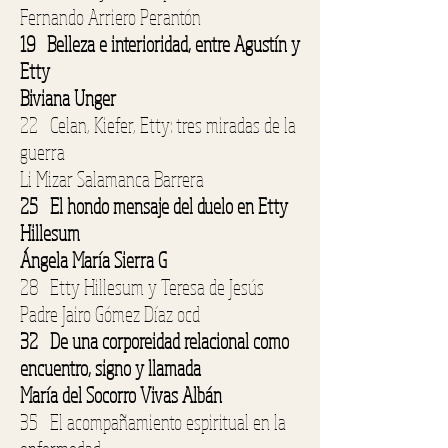
Fernando Arriero Perantón
19 Belleza e interioridad, entre Agustín y
Etty
Biviana Unger
22 Celan, Kiefer, Etty: tres miradas de la
guerra
Li Mizar Salamanca Barrera
25 El hondo mensaje del duelo en Etty
Hillesum
Ángela María Sierra G
28 Etty Hillesum y Teresa de Jesús
Padre Jairo Gómez Díaz ocd
32 De una corporeidad relacional como
encuentro, signo y llamada
María del Socorro Vivas Albán
35 El acompañamiento espiritual en la